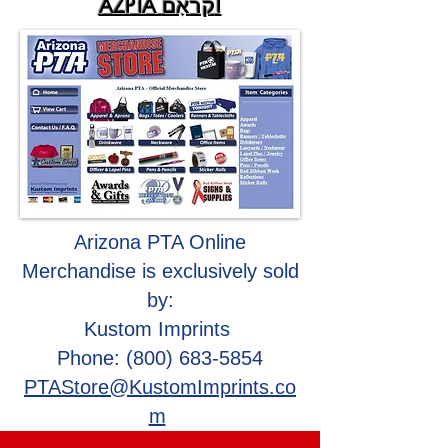
AZPTA קראָם!
Arizona PTA Online
Merchandise is exclusively sold
by:
​Kustom Imprints
Phone: (800) 683-5854
PTAStore@KustomImprints.co
m