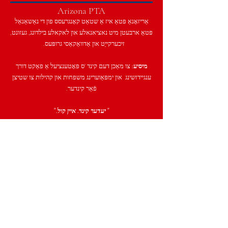
Arizona PTA
אַריזאָנאַ פּטאַ איז אַ שטאַט קאָנגרעסס פון די נאַשאַנאַל
פּטאַ ארבעטן מיט נאציאנאלע און לאקאלע בילדונג, געזונט,
זיכערקייַט און אַדוואַקאַסי גרופּעס.
מיסיע:
צו מאַכן דעם קינד 'ס פּאָטענציעל אַ פאַקט דורך
ענגיידזשינג
און ימפּאַוערינג משפחות און קהילות צו שטיצן
פֿאַר קינדער.
"
יעדער
קינד.
איין
קול."
Our mission is to make every
child's potential a reality by
engaging and empowering families
and communities to advocate for
ALL children.
"E
very
child. O
ne
voice."