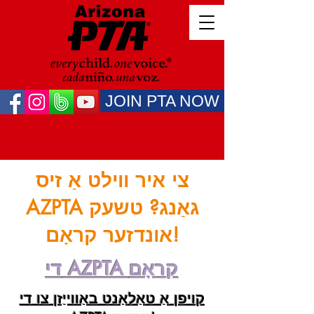
JOIN PTA NOW
צי איר ווילט אַ זיס
AZPTA גאַנג? טשעק
אונדזער קראָם!
די AZPTA קראָם
קויפן אַ טאַלאַנט באַווייַזן צו די