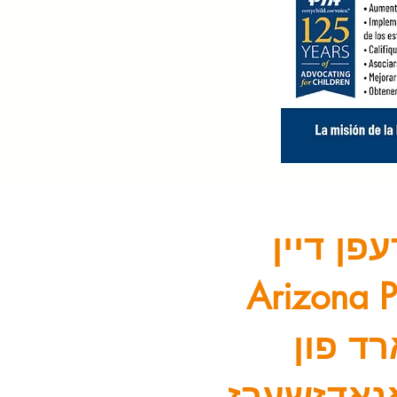
פן דיין
Arizona 
רד פון
נאַדזשערז