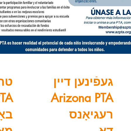
געפֿינען דיין
טרע
PTA
Arizona PTA
רעגיאָנס
באָ
דאָ
מאַ