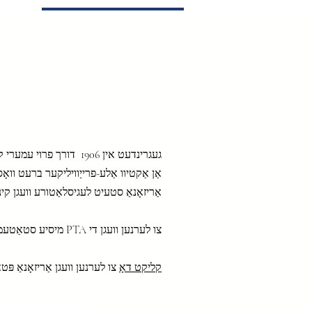
JOIN PTA NOW
A Tools
More
געגרינדעט אין 1906
דורך פרוי עמערי קי
אַן אַקטיוו אַלע-פרייַוויליקער ברעט וואָס שטיצט,
אַריזאָנאַ סטעיט לעגיסלאַטורע וועגן קינ
צו לערנען וועגן די PTA מיסיע סטאַטעמענט, די געשיכטע פון נאַשאַנאַל פּטאַ אָדער די בענעפיץ פון מיטגלידערשאַפט, באַזוכן
קליקט דאָ
צו לערנען וועגן אַריזאָנאַ פּטא