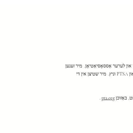
Projects
היים
און לערער אַססאָסיאַטיאָן.
מיר זענען
מיר שטיצן אין די
.
pta.org