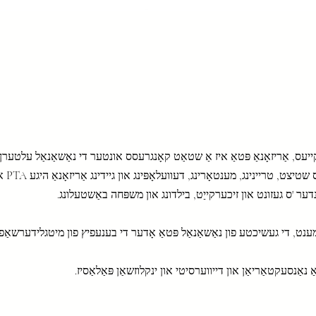
Run Your PTA/PTS
מיטגלידערשאַפֿט
אדוואקאט
יעס, אַריזאָנאַ פּטאַ איז אַ שטאַט קאָנגרעסס אונטער די נאַשאַנאַל עלטערן 
 טריינינג, מענטאָרינג, דעוועלאָפּינג און גיידינג אַריזאָנאַ היגע PTA און PTSA וניץ.
דער 'ס געזונט און זיכערקייַט, בילדונג און משפּחה באַשטעלונג.
ַ נאַנסעקטאַריאַן און דייווערסיטי און ינקלוזשאַן פּאַלאַסיז.