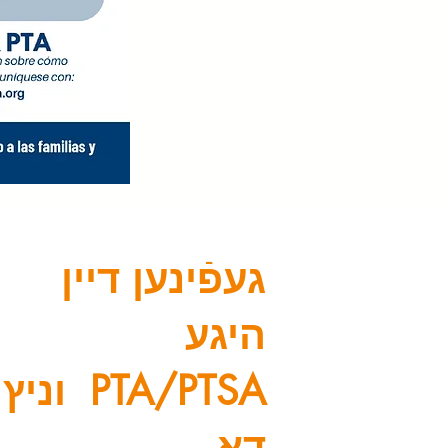
געפֿינען דיין
היגע
PTA/PTSA
וניץ
דאָ