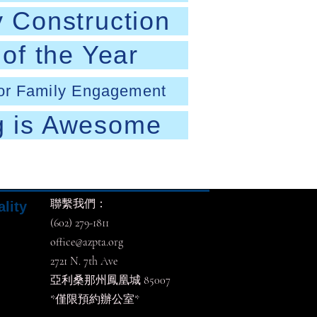
 Construction
of the Year
for Family Engagement
g is Awesome
聯繫我們：
ality
(602) 279-1811
office@azpta.org
2721 N. 7th Ave
亞利桑那州鳳凰城 85007
*僅限預約辦公室*