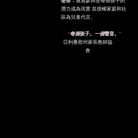
使命：
通過參與使每個孩子的
潛力成為現實
並授權家庭和社
區為兒童代言。
“
每個
孩子。
一個
聲音。”
亞利桑那州家長教師協
會