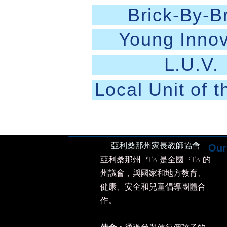
Brick-By-B
Young Innov
L.U.V.
Local Unit of t
亞利桑那州家長教師協會
Our 
亞利桑那州 PTA 是全國 PTA 的
州議會，與國家和地方教育、
健康、安全和兒童倡導團體合
作。