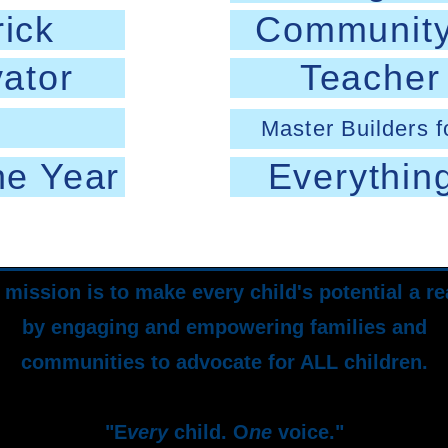
rick
Community
ator
Teacher 
Master Builders 
he Year
Everythin
mission is to make every child's potential a re
by engaging and empowering families and
communities to advocate for ALL children.
"E
very
child. O
ne
voice."