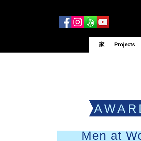
家
Projects
AWAR
Men at W