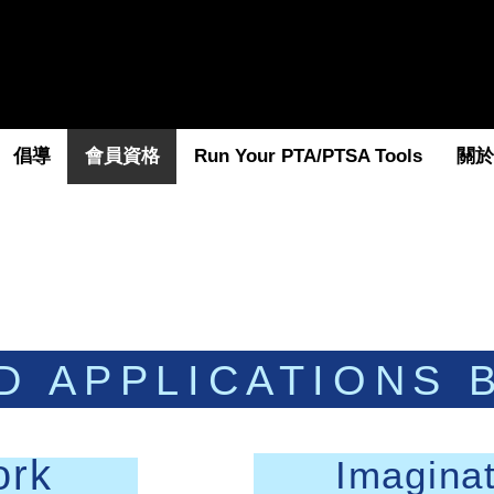
倡導
會員資格
Run Your PTA/PTSA Tools
關於 
D APPLICATIONS 
ork
Imaginat